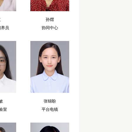
红
孙熠
饲养员
协同中心
敏
张锦盼
验室
平台电镜