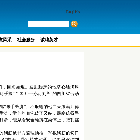
English
友风采
社会服务
诚聘英才
口，目光如炬。皮肤黝黑的他掌心结满厚
，到手握“全国五一劳动奖章”的四川省劳动
骂“笨手笨脚”。不服输的他白天跟着师傅
扎手法，掌心的血泡破了又结，最终练得手
冰打滑，他系着安全绳蹲在架体上，把扎丝
的钢筋被甲方监理抽检，20根钢筋的切口
检区”牌子。遇到技术难题，他更是死磕到