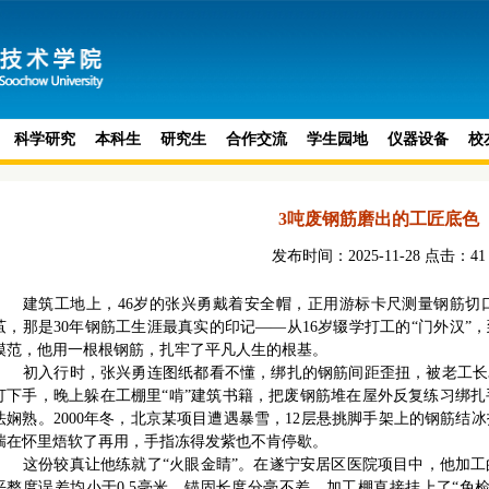
科学研究
本科生
研究生
合作交流
学生园地
仪器设备
校
3吨废钢筋磨出的工匠底色
发布时间：2025-11-28 点击：
41
建筑工地上，46岁的张兴勇戴着安全帽，正用游标卡尺测量钢筋切
茧，那是30年钢筋工生涯最真实的印记——从16岁辍学打工的“门外汉”
模范，他用一根根钢筋，扎牢了平凡人生的根基。
初入行时，张兴勇连图纸都看不懂，绑扎的钢筋间距歪扭，被老工长
打下手，晚上躲在工棚里“啃”建筑书籍，把废钢筋堆在屋外反复练习绑
法娴熟。2000年冬，北京某项目遭遇暴雪，12层悬挑脚手架上的钢筋结
揣在怀里焐软了再用，手指冻得发紫也不肯停歇。
这份较真让他练就了“火眼金睛”。在遂宁安居区医院项目中，他加工
平整度误差均小于0.5毫米，锚固长度分毫不差，加工棚直接挂上了“免