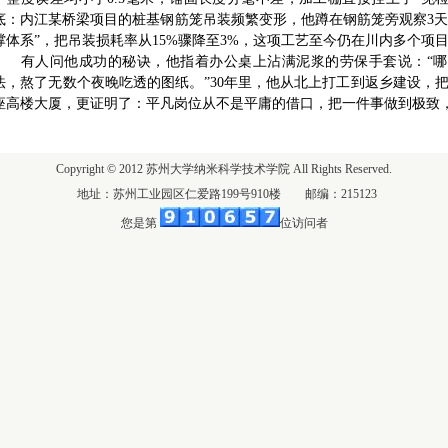
底：内江某桥梁项目的桩基钢筋笼吊装频繁变形，他蹲在钢筋笼旁观察3天，
撑体系”，把吊装损耗率从15%骤降至3%，这项工艺至今仍在川内多个项
有人问他成功的秘诀，他指着办公桌上沾满泥浆的劳保手套说：“哪
法，熬了无数个夜晚吃透的图纸。”30年里，他从北上打工到返乡建设，把
座高楼大厦，更证明了：平凡岗位从不是平庸的借口，把一件事做到极致
Copyright © 2012 苏州大学纳米科学技术学院 All Rights Reserved.
地址：苏州工业园区仁爱路199号910楼 邮编：215123
您是第
位访问者