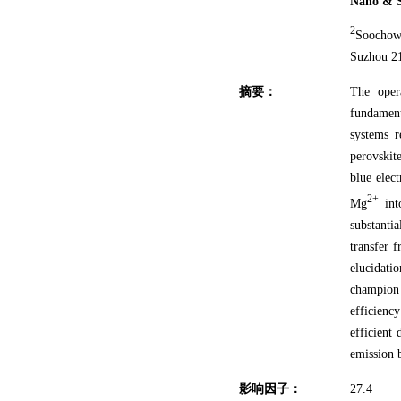
Nano & S
2
Soochow 
Suzhou 21
摘要：
The opera
fundament
systems r
perovskit
blue elect
2+
Mg
into
substanti
transfer f
elucidati
champion 
efficienc
efficient
emission 
影响因子：
27.4